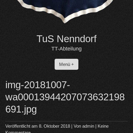
TuS Nenndorf
TT-Abteilung
Menü +
img-20181007-
wa00013944207073632198
691.jpg
Veröffentlicht am
8. Oktober 2018
| Von
admin
|
Keine
Kommentare